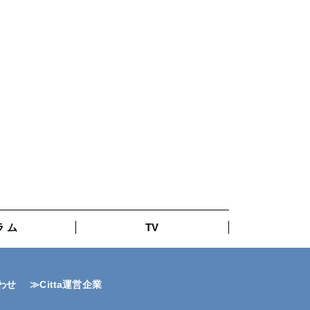
ラ ム
TV
わせ
≫Citta運営企業