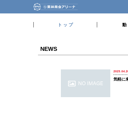
ト ッ プ
動
NEWS
2025.04.2
気軽に