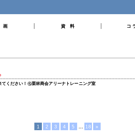
 画
資 料
コ 
0
来てください！㊆栗林商会アリーナトレーニング室
1
2
3
4
5
…
18
»