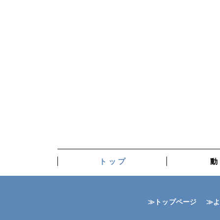
ト ッ プ
動
≫トップページ
≫