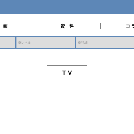
 画
資 料
コ 
T V