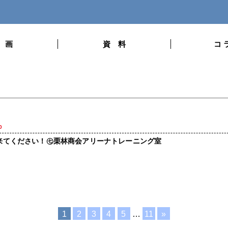
 画
資 料
コ 
0
来てください！㊆栗林商会アリーナトレーニング室
1
2
3
4
5
…
11
»