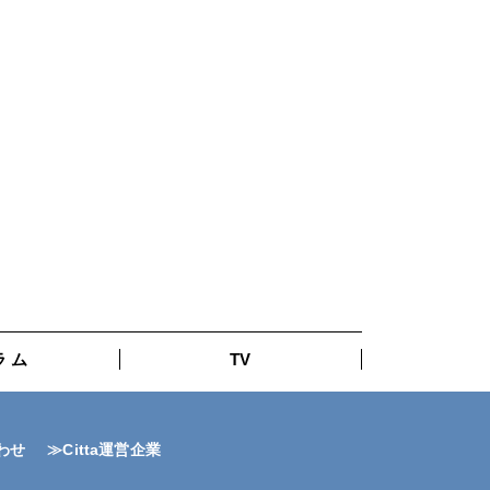
ラ ム
TV
わせ
≫Citta運営企業