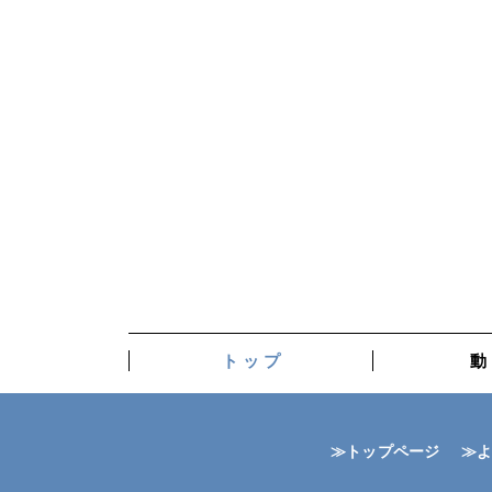
ト ッ プ
動
≫トップページ
≫