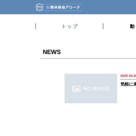
ト ッ プ
動
NEWS
2025.04.2
気軽に