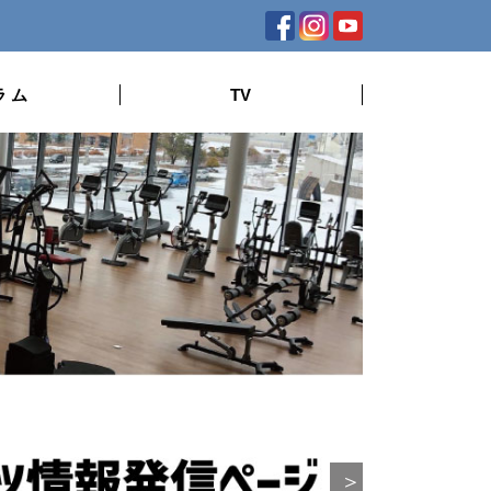
ラ ム
TV