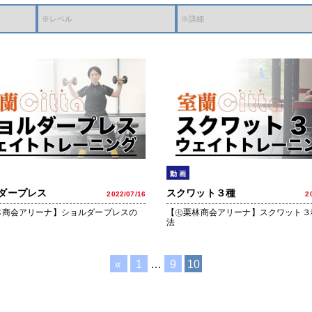
動 画
ダープレス
スクワット３種
2022/07/16
2
林商会アリーナ】ショルダープレスの
【㊆栗林商会アリーナ】スクワット３
法
投
«
1
…
9
10
稿