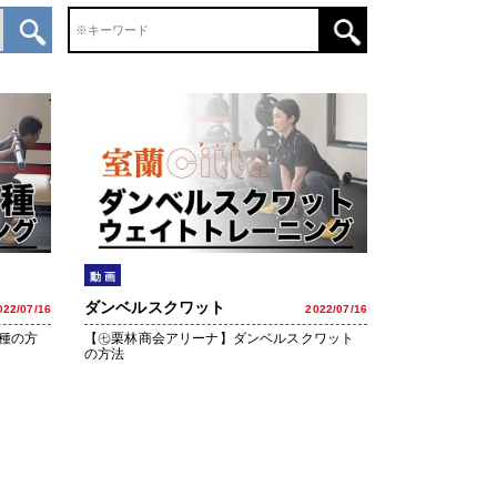
動 画
ダンベルスクワット
022/07/16
2022/07/16
種の方
【㊆栗林商会アリーナ】ダンベルスクワット
の方法