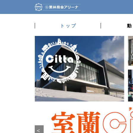
ト ッ プ
動