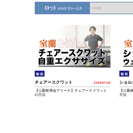
《3つ》
のカテゴリー入力
動 画
動 画
チェアースクワット
ショル
2022/07/16
【㊆栗林商会アリーナ】チェアースクワット
【㊆栗
の方法
方法