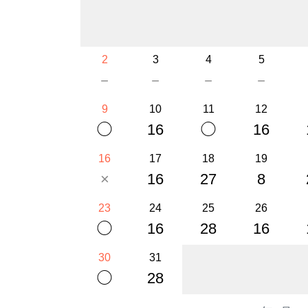
2
3
4
5
－
－
－
－
9
10
11
12
◯
16
◯
16
16
17
18
19
×
16
27
8
23
24
25
26
◯
16
28
16
30
31
◯
28