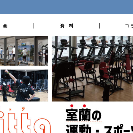
 画
資 料
コ 