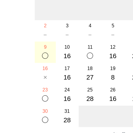
2
3
4
5
－
－
－
－
9
10
11
12
◯
16
◯
16
16
17
18
19
×
16
27
8
23
24
25
26
◯
16
28
16
30
31
◯
28