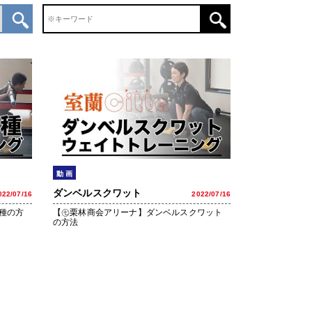
動 画
ダンベルスクワット
022/07/16
2022/07/16
種の方
【㊆栗林商会アリーナ】ダンベルスクワット
の方法