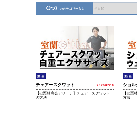
《3つ》
のカテゴリー入力
動 画
動 画
チェアースクワット
ショル
2022/07/16
【㊆栗林商会アリーナ】チェアースクワット
【㊆栗
の方法
方法