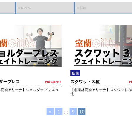
動 画
ダープレス
スクワット３種
2022/07/16
2
林商会アリーナ】ショルダープレスの
【㊆栗林商会アリーナ】スクワット３
法
投
«
1
…
9
10
稿