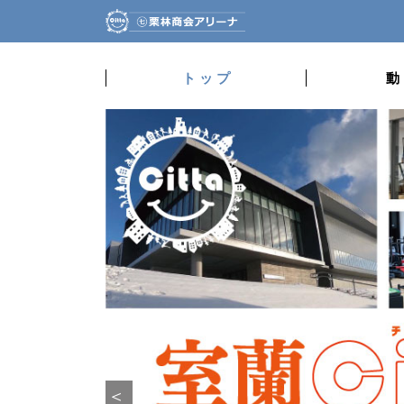
ト ッ プ
動