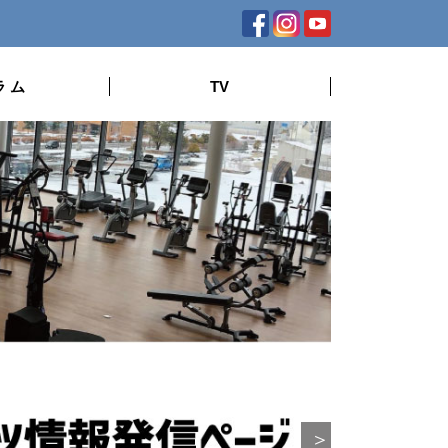
ラ ム
TV