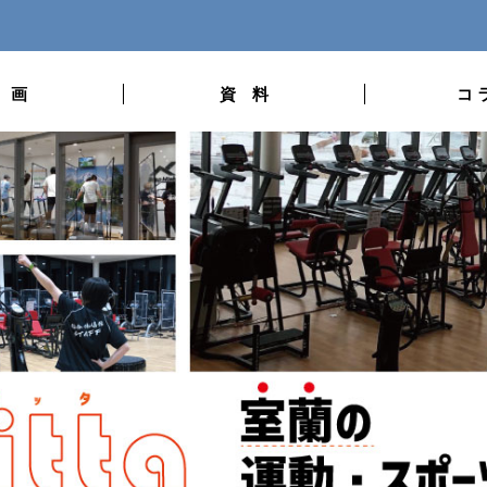
 画
資 料
コ 